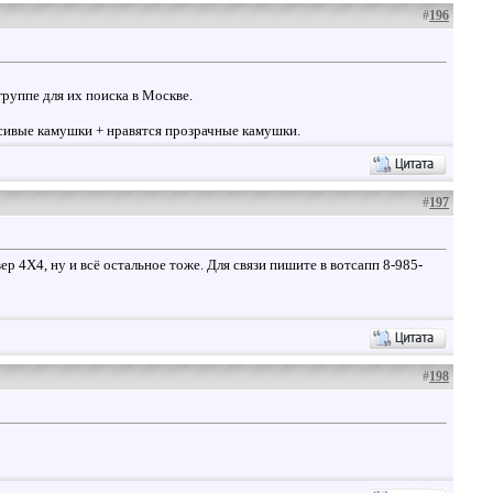
#
196
руппе для их поиска в Москве.
расивые камушки + нравятся прозрачные камушки.
#
197
р 4Х4, ну и всё остальное тоже. Для связи пишите в вотсапп 8-985-
#
198