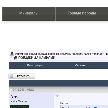
Минералы
Горные породы
Форум: минералы, выращивание кристаллов, геология, палеонтология
>
Г
ПОЕЗДКИ ЗА КАМНЯМИ
Регистрация
Справка
04.11.2011, 03:12
Arty
Junior Member
Цитата: