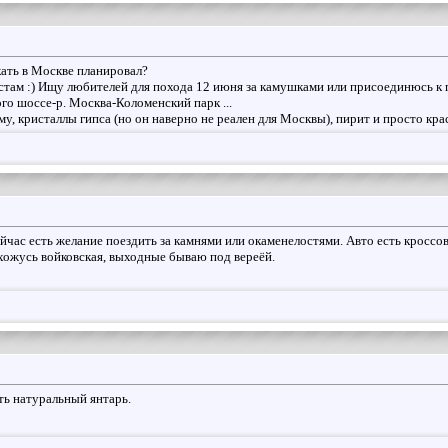
ать в Москве планировал?
стам :) Ищу любителей для похода 12 июня за камушками или присоединюсь к г
го шоссе-р. Москва-Коломенский парк ...
му, кристаллы гипса (но он наверно не реален для Москвы), пирит и просто к
йчас есть желание поездить за камнями или окаменелостями. Авто есть кроссове
хожусь войковская, выходные бываю под вереёй.
ть натуральный янтарь.