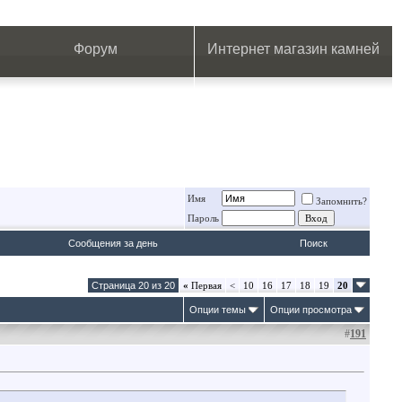
.
.
.
.
.
.
.
Форум
Интернет магазин камней
Имя
Запомнить?
Пароль
Сообщения за день
Поиск
Страница 20 из 20
«
Первая
<
10
16
17
18
19
20
Опции темы
Опции просмотра
#
191