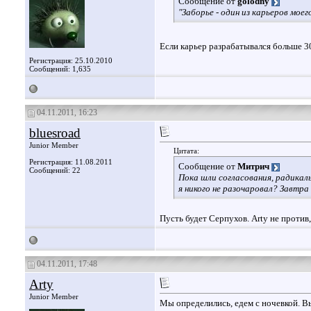
Сообщение от
golodny
"Заборье - один из карьеров моего
Если карьер разрабатывался больше 30
Регистрация: 25.10.2010
Сообщений: 1,635
04.11.2011, 16:23
bluesroad
Junior Member
Цитата:
Регистрация: 11.08.2011
Сообщение от
Митрич
Сообщений: 22
Пока шли согласования, радикал
я никого не разочаровал? Завтра
Пусть будет Серпухов. Arty не против, 
04.11.2011, 17:48
Arty
Junior Member
Мы определились, едем с ночевкой. Вы