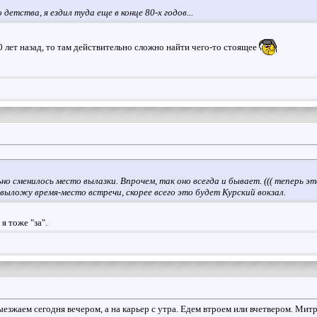
 детства, я ездил туда еще в конце 80-х годов...
 лет назад, то там действительно сложно найти чего-то стоящее
ьно сменилось место вылазки. Впрочем, так оно всегда и бывает. ((( теперь
 выложу время-место встречи, скорее всего это будет Курский вокзал.
я тоже "за".
езжаем сегодня вечером, а на карьер с утра. Едем втроем или вчетвером. Митр