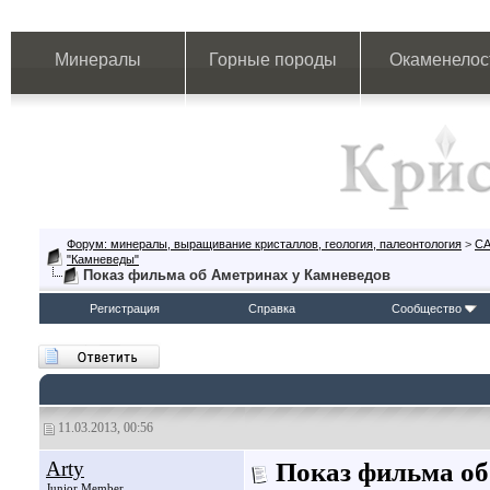
Минералы
Горные породы
Окаменелос
Форум: минералы, выращивание кристаллов, геология, палеонтология
>
СА
"Камневеды"
Показ фильма об Аметринах у Камневедов
Регистрация
Справка
Сообщество
11.03.2013, 00:56
Arty
Показ фильма об
Junior Member