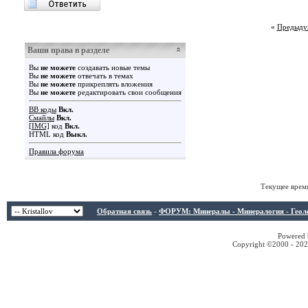
«
Предыду
Ваши права в разделе
Вы
не можете
создавать новые темы
Вы
не можете
отвечать в темах
Вы
не можете
прикреплять вложения
Вы
не можете
редактировать свои сообщения
BB коды
Вкл.
Смайлы
Вкл.
[IMG]
код
Вкл.
HTML код
Выкл.
Правила форума
Текущее врем
Обратная связь
-
ФОРУМ: Минералы - Минералогия - Геологи
Powered b
Copyright ©2000 - 2026