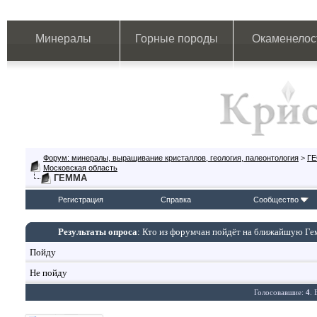
Минералы
Горные породы
Окаменелос
Форум: минералы, выращивание кристаллов, геология, палеонтология
>
Г
Московская область
ГЕММА
Регистрация
Справка
Сообщество
Результаты опроса
: Кто из форумчан пойдёт на ближайшую Гем
Пойду
Не пойду
Голосовавшие:
4
.