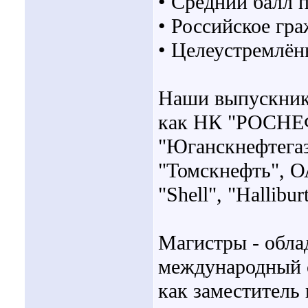
• Средний балл 
• Российское гра
• Целеустремлён
Наши выпускники
как НК "РОСНЕ
"Юганскнефтега
"Томскнефть", О
"Shell", "Hallibur
Магистры - обл
международный с
как заместитель 