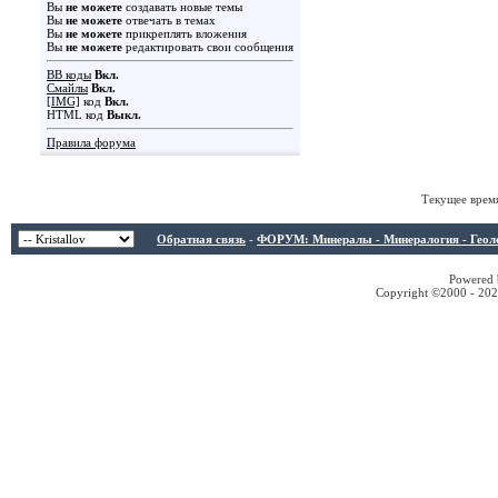
Вы
не можете
создавать новые темы
Вы
не можете
отвечать в темах
Вы
не можете
прикреплять вложения
Вы
не можете
редактировать свои сообщения
BB коды
Вкл.
Смайлы
Вкл.
[IMG]
код
Вкл.
HTML код
Выкл.
Правила форума
Текущее врем
Обратная связь
-
ФОРУМ: Минералы - Минералогия - Геологи
Powered b
Copyright ©2000 - 2026