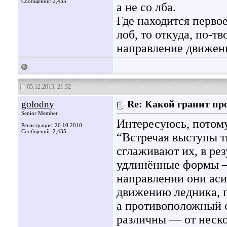
Сообщений: 2,435
а не со лба.
Где находится перво
лоб, то откуда, по-т
направление движен
05.12.2015, 21:32
golodny
Re: Какой гранит пр
Senior Member
Интересуюсь, потому
Регистрация: 26.10.2010
Сообщений: 2,435
“Встречая выступы т
сглаживают их, в ре
удлинённые формы 
направлении они ас
движению ледника, 
а противоположный с
различны — от неско