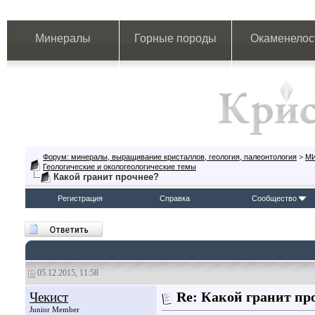
Минералы
Горные породы
Окаменелос
Форум: минералы, выращивание кристаллов, геология, палеонтология
>
М
Геологические и окологеологические темы
Какой гранит прочнее?
Регистрация
Справка
Сообщество
05.12.2015, 11:58
Чекист
Re: Какой гранит пр
Junior Member