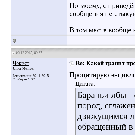
По-моему, с приведё
сообщения не стыку
В том месте вообще 
06.12.2015, 00:37
Чекист
Re: Какой гранит пр
Junior Member
Процитирую энцикл
Регистрация: 29.11.2015
Сообщений: 27
Цитата:
Бараньи лбы -
пород, сглаже
движущимся ле
обращенный в 