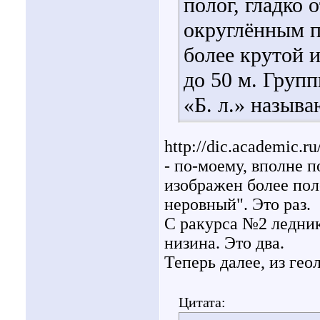
полог, гладко
округлённым 
более крутой и
до 50 м. Груп
«Б. л.» назыв
http://dic.academic.ru
- по-моему, вполне 
изображен более поло
неровный". Это раз.
С ракурса №2 ледник
низина. Это два.
Теперь далее, из ге
Цитата: