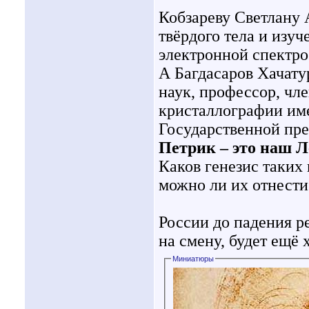
Кобзареву Светлану 
твёрдого тела и изу
электронной спектро
А Багдасаров Хачату
наук, профессор, чл
кристаллографии им
Государственной пре
Петрик – это наш Л
Каков генезис таки
можно ли их отнести
России до падения ре
на смену, будет ещё 
Миниатюры