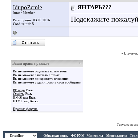
IdupoZemle
ЯНТАРЬ???
Junior Member
Подскажите пожалуйс
Регистрация: 03.05.2016
Сообщений: 5
«
Предыду
Ваши права в разделе
Вы
не можете
создавать новые темы
Вы
не можете
отвечать в темах
Вы
не можете
прикреплять вложения
Вы
не можете
редактировать свои сообщения
BB коды
Вкл.
Смайлы
Вкл.
[IMG]
код
Вкл.
HTML код
Выкл.
Правила форума
Текущее врем
Обратная связь
-
ФОРУМ: Минералы - Минералогия - Геологи