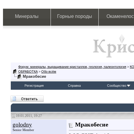
Минералы
Горные породы
Окаменелос
Форум: минералы, выращивание кристаллов, геология, палеонтология
>
К
ОБРАБОТКА
>
Обо всём
Мракобесие
Регистрация
Справка
Сообщество
19.01.2011, 19:27
golodny
Мракобесие
Senior Member