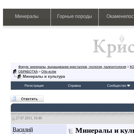
Минералы
Горные породы
Окаменелос
Форум: минералы, выращивание кристаллов, геология, палеонтология
>
К
ОБРАБОТКА
>
Обо всём
Минералы и культура
Регистрация
Справка
Сообщество
27.07.2011, 16:40
Василий
Минералы и кул