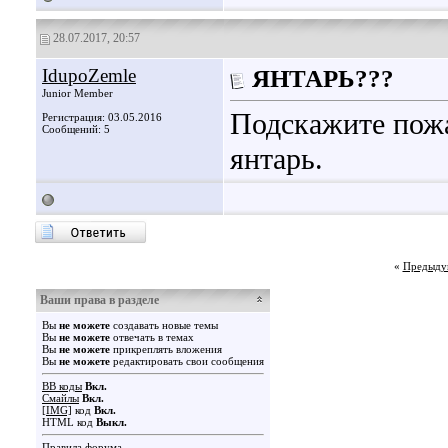
28.07.2017, 20:57
IdupoZemle
ЯНТАРЬ???
Junior Member
Подскажите пожа
Регистрация: 03.05.2016
Сообщений: 5
янтарь.
«
Предыду
Ваши права в разделе
Вы
не можете
создавать новые темы
Вы
не можете
отвечать в темах
Вы
не можете
прикреплять вложения
Вы
не можете
редактировать свои сообщения
BB коды
Вкл.
Смайлы
Вкл.
[IMG]
код
Вкл.
HTML код
Выкл.
Правила форума