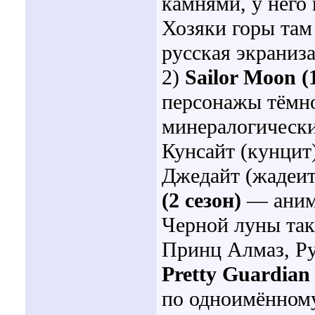
камнями, у него 
Хозяки горы там
русская экраниз
2)
Sailor Moon (
персонажы тёмно
минералогически
Кунсайт (кунцит
Джедайт (жадеит)
(2 сезон)
— анимэ
Черной луны так
Принц Алмаз, Ру
Pretty Guardian
по одноимённому