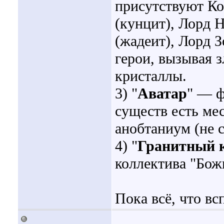
присутствуют Ко
(кунцит), Лорд 
(жадеит), Лорд 
герои, вызывая 
кристаллы.
3) "
Аватар
" — ф
существ есть ме
анобтаниум (не 
4) "
Гранитный к
коллектива "Бож
Пока всё, что в