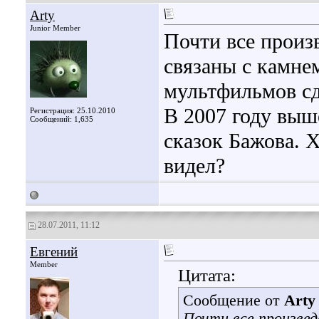
Arty
Junior Member
Почти все произ
связаны с камне
мультфильмов сд
В 2007 году выш
Регистрация: 25.10.2010
Сообщений: 1,635
сказок Бажова. 
видел?
28.07.2011, 11:12
Евгений
Member
Цитата:
Сообщение от
Arty
Почти все произвед