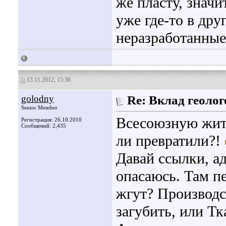
же пласту, значит
уже где-то в дру
неразработанные,
13.11.2012, 15:36
golodny
Re: Вклад геоло
Senior Member
Всесоюзную житн
Регистрация: 26.10.2010
Сообщений: 2,435
ли превратили?!
Давай ссылки, а
опасаюсь. Там п
жгут? Производс
загубить, или Тк