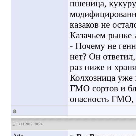
пшеница, кукуруз
модифицированн
казаков не остал
Казачьем рынке
- Почему не ген
нет? Он ответил,
раз ниже и хран
Колхозница уже н
ГМО сортов и бл
опасность ГМО, 
13.11.2012, 20:24
Arty