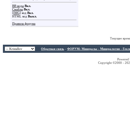
BB коды
Вкл.
Смайлы
Вкл.
[IMG]
код
Вкл.
HTML код
Выкл.
Правила форума
Текущее врем
Обратная связь
-
ФОРУМ: Минералы - Минералогия - Геологи
Powered b
Copyright ©2000 - 2026