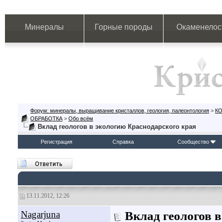
Минералы
Горные породы
Окаменелос
Форум: минералы, выращивание кристаллов, геология, палеонтология
>
К
ОБРАБОТКА
>
Обо всём
Вклад геологов в экологию Краснодарского края
Регистрация
Справка
Сообщество
13.11.2012, 12:26
Nagarjuna
Вклад геологов 