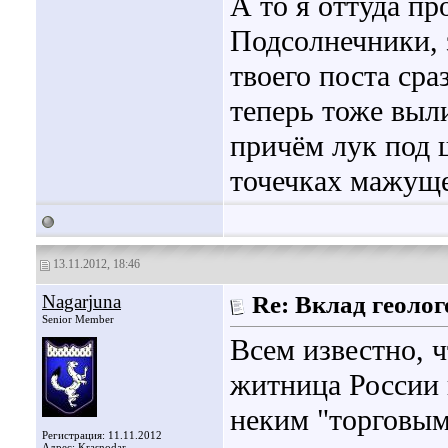
А то я оттуда пр
Подсолнечники, 
твоего поста ср
теперь тоже выл
причём лук под 
точечках мажущ
13.11.2012, 18:46
Nagarjuna
Re: Вклад геоло
Senior Member
Всем известно, 
житница России 
неким "торговым
Регистрация: 11.11.2012
Адрес: Krasnodar