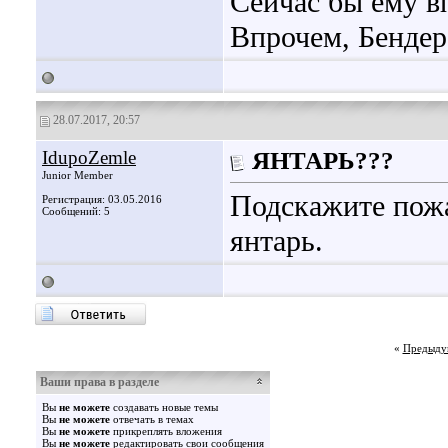
Сейчас бы ему в
Впрочем, Бендер
28.07.2017, 20:57
IdupoZemle
ЯНТАРЬ???
Junior Member
Подскажите пожа
Регистрация: 03.05.2016
Сообщений: 5
янтарь.
«
Предыду
Ваши права в разделе
Вы
не можете
создавать новые темы
Вы
не можете
отвечать в темах
Вы
не можете
прикреплять вложения
Вы
не можете
редактировать свои сообщения