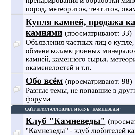
препарирования и обработки мин
пород, метеоритов, тектитов, ок
Купля камней, продажа ка
камнями
(просматривают: 33)
Объявления частных лиц о купле,
обмене коллекционных минералов
камней, каменного сырья, метеори
окаменелостей и т.п.
Обо всём
(просматривают: 98)
Разные темы, не попавшие в друг
форума
САЙТ КРИСТАЛЛОВ.NET И КЛУБ "КАМНЕВЕДЫ"
Клуб "Камневеды"
(просма
"Камневеды" - клуб любителей к