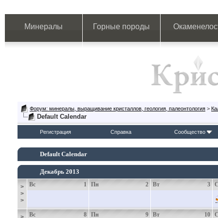
Минералы
Горные породы
Окаменелос
Форум: минералы, выращивание кристаллов, геология, палеонтология
>
Ка
Default Calendar
Регистрация
Справка
Сообщество
Default Calendar
Декабрь 2013
Вс
1
Пн
2
Вт
3
>
>
>
Вс
8
Пн
9
Вт
10
>