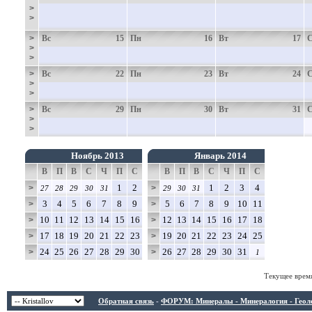
>
>
>
Вс
15
Пн
16
Вт
17
>
>
>
Вс
22
Пн
23
Вт
24
>
>
>
Вс
29
Пн
30
Вт
31
>
>
Ноябрь 2013
Январь 2014
В
П
В
С
Ч
П
С
В
П
В
С
Ч
П
С
1
2
1
2
3
4
>
>
27
28
29
30
31
29
30
31
3
4
5
6
7
8
9
5
6
7
8
9
10
11
>
>
10
11
12
13
14
15
16
12
13
14
15
16
17
18
>
>
17
18
19
20
21
22
23
19
20
21
22
23
24
25
>
>
24
25
26
27
28
29
30
26
27
28
29
30
31
>
>
1
Текущее врем
Обратная связь
-
ФОРУМ: Минералы - Минералогия - Геологи