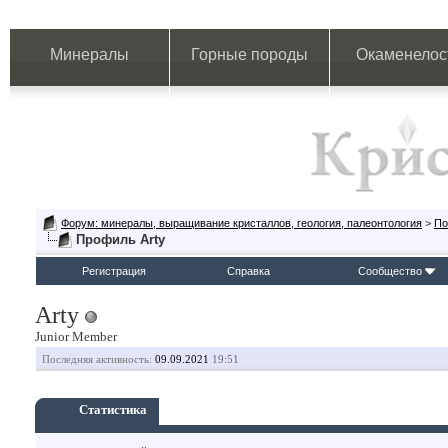
Минералы
Горные породы
Окаменелос
Форум: минералы, выращивание кристаллов, геология, палеонтология
>
По
Профиль Arty
Регистрация
Справка
Сообщество
Arty
Junior Member
Последняя активность:
09.09.2021
19:51
Статистика