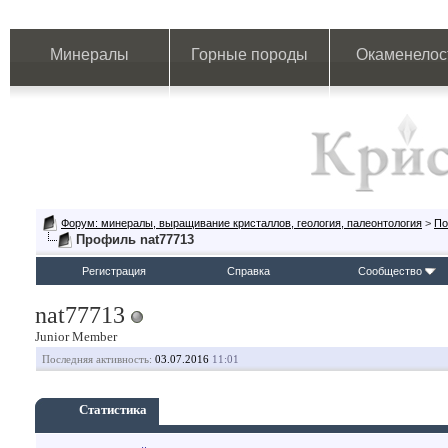
Минералы
Горные породы
Окаменелос
Форум: минералы, выращивание кристаллов, геология, палеонтология
>
По
Профиль nat77713
Регистрация
Справка
Сообщество
nat77713
Junior Member
Последняя активность:
03.07.2016
11:01
Статистика