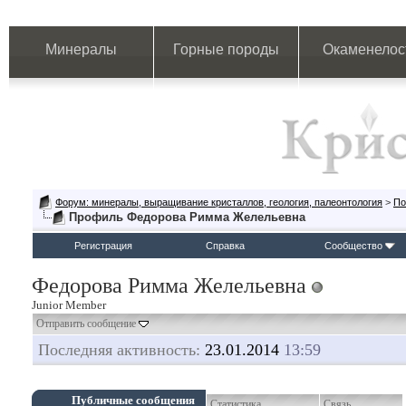
Минералы
Горные породы
Окаменелос
Форум: минералы, выращивание кристаллов, геология, палеонтология
>
По
Профиль Федорова Римма Желельевна
Регистрация
Справка
Сообщество
Федорова Римма Желельевна
Junior Member
Отправить сообщение
Последняя активность:
23.01.2014
13:59
Публичные сообщения
Статистика
Связь