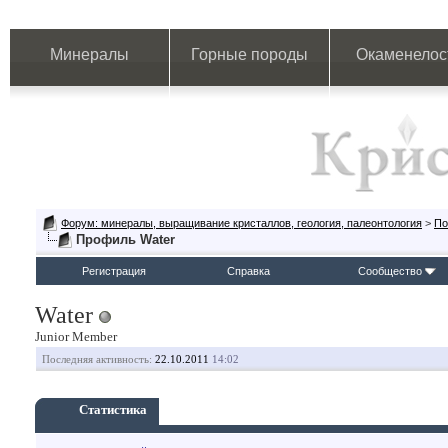
Минералы
Горные породы
Окаменелос
Форум: минералы, выращивание кристаллов, геология, палеонтология
>
По
Профиль Water
Регистрация
Справка
Сообщество
Water
Junior Member
Последняя активность:
22.10.2011
14:02
Статистика