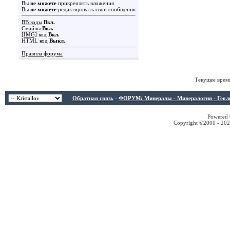
Вы
не можете
прикреплять вложения
Вы
не можете
редактировать свои сообщения
BB коды
Вкл.
Смайлы
Вкл.
[IMG]
код
Вкл.
HTML код
Выкл.
Правила форума
Текущее врем
Обратная связь
-
ФОРУМ: Минералы - Минералогия - Геологи
Powered b
Copyright ©2000 - 2026