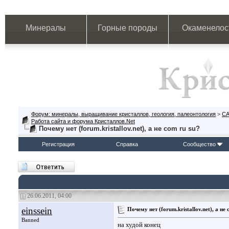
Минералы
Горные породы
Окаменелос
Форум: минералы, выращивание кристаллов, геология, палеонтология
>
СА
Работа сайта и форума Кристаллов.Net
Почему нет (forum.kristallov.net), а не соm ru su?
Регистрация
Справка
Сообщество
26.06.2011, 04:00
einssein
Почему нет (forum.kristallov.net), а не 
Banned
на худой конец