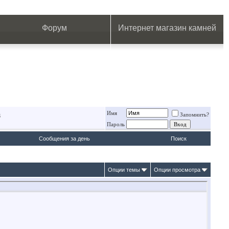
.
.
.
.
.
.
.
Форум
Интернет магазин камней
Имя
в
Запомнить?
Пароль
Сообщения за день
Поиск
Опции темы
Опции просмотра