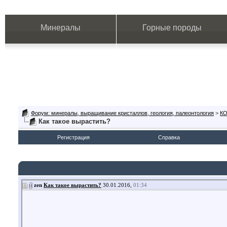
Минералы
Горные породы
Форум: минералы, выращивание кристаллов, геология, палеонтология
>
К
Как такое вырастить?
Регистрация
Справка
zen
Как такое вырастить?
30.01.2016,
01:34