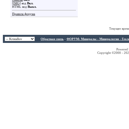
[IMG]
код
Вкл.
HTML код
Выкл.
Правила форума
Текущее врем
Обратная связь
-
ФОРУМ: Минералы - Минералогия - Геологи
Powered b
Copyright ©2000 - 2026