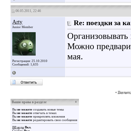
06.05.2011, 22:46
Arty
Re: поездки за 
Junior Member
Организовывать 
Можно предварит
мая.
Регистрация: 25.10.2010
Сообщений: 1,635
«
Предыду
Ваши права в разделе
Вы
не можете
создавать новые темы
Вы
не можете
отвечать в темах
Вы
не можете
прикреплять вложения
Вы
не можете
редактировать свои сообщения
BB коды
Вкл.
Смайлы
Вкл.