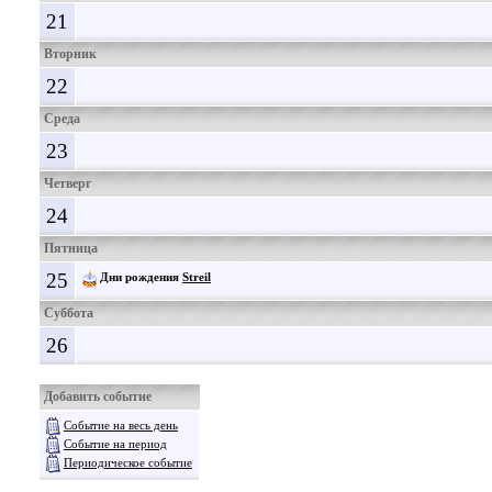
21
Вторник
22
Среда
23
Четверг
24
Пятница
25
Дни рождения
Streil
Суббота
26
Добавить событие
Событие на весь день
Событие на период
Периодическое событие