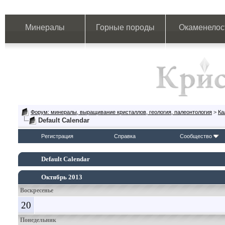
Минералы
Горные породы
Окаменелос
Форум: минералы, выращивание кристаллов, геология, палеонтология
>
Ка
Default Calendar
Регистрация
Справка
Сообщество
Default Calendar
Октябрь 2013
Воскресенье
20
Понедельник