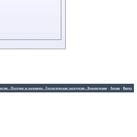
ия - Поездки за камнями - Геологические экскурсии - Краеведение
-
Архив
-
Вверх