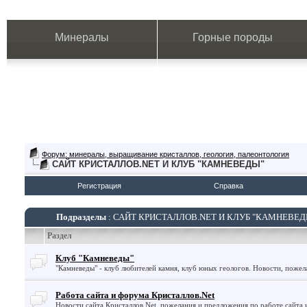
Минералы
Горные породы
Форум: минералы, выращивание кристаллов, геология, палеонтология
САЙТ КРИСТАЛЛОВ.NET И КЛУБ "КАМНЕВЕДЫ"
Регистрация
Справка
Подразделы
: САЙТ КРИСТАЛЛОВ.NET И КЛУБ "КАМНЕВЕД
Раздел
Клуб "Камневеды"
"Камневеды" - клуб любителей камня, клуб юных геологов. Новости, пожел
Работа сайта и форума Кристаллов.Net
Новости сайта Кристаллов.Net, пожелания и предложения по работе сайта