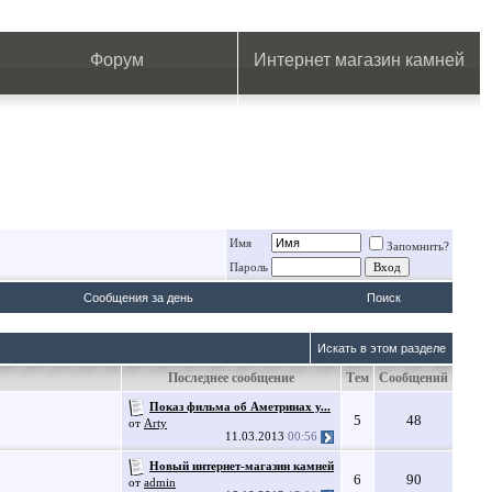
.
.
.
.
.
.
.
Форум
Интернет магазин камней
Имя
Запомнить?
Пароль
Сообщения за день
Поиск
Искать в этом разделе
Последнее сообщение
Тем
Сообщений
Показ фильма об Аметринах у...
5
48
от
Arty
11.03.2013
00:56
Новый интернет-магазин камней
6
90
от
admin