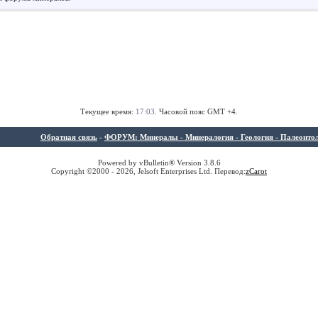
Текущее время:
17:03
. Часовой пояс GMT +4.
Обратная связь
-
ФОРУМ: Минералы - Минералогия - Геология - Палеонтолог
Powered by vBulletin® Version 3.8.6
Copyright ©2000 - 2026, Jelsoft Enterprises Ltd. Перевод:
z
Carot