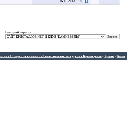
16.10.2013
15:01
Быстрый переход
ия - Поездки за камнями - Геологические экскурсии - Краеведение
-
Архив
-
Вверх