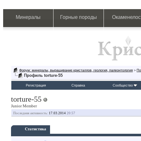
Минералы
Горные породы
Окаменелос
Форум: минералы, выращивание кристаллов, геология, палеонтология
>
По
Профиль torture-55
Регистрация
Справка
Сообщество
torture-55
Junior Member
Последняя активность:
17.03.2014
20:57
Статистика