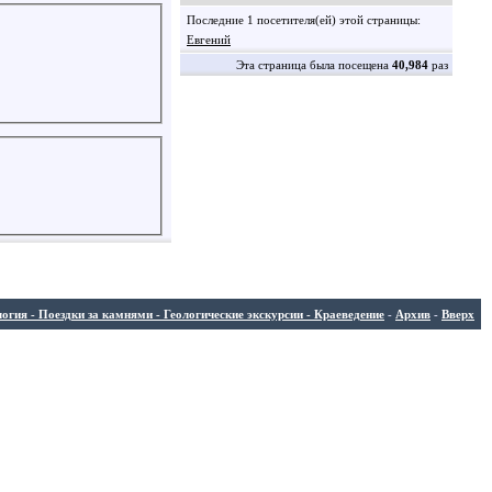
Последние 1 посетителя(ей) этой страницы:
Евгений
Эта страница была посещена
40,984
раз
ия - Поездки за камнями - Геологические экскурсии - Краеведение
-
Архив
-
Вверх