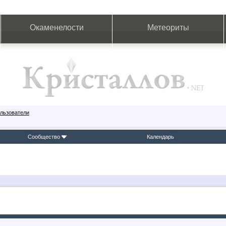
Окаменелости
Метеориты
льзователи
Сообщество
Календарь