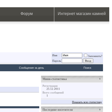
.
.
.
.
.
.
.
Форум
Интернет магазин камней
Имя
Запомнить?
Пароль
Сообщения за день
Поиск
Мини-статистика
Регистрация
25.12.2011
Всего сообщений
1
Показать всю статистику
Последние посетители