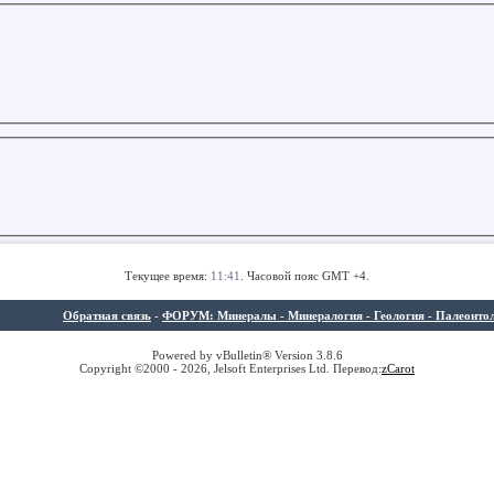
Текущее время:
11:41
. Часовой пояс GMT +4.
Обратная связь
-
ФОРУМ: Минералы - Минералогия - Геология - Палеонтолог
Powered by vBulletin® Version 3.8.6
Copyright ©2000 - 2026, Jelsoft Enterprises Ltd. Перевод:
z
Carot