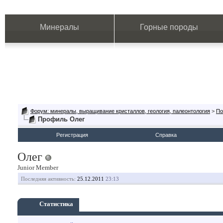
Минералы
Горные породы
Форум: минералы, выращивание кристаллов, геология, палеонтология
>
По
Профиль Олег
Регистрация
Справка
Олег
Junior Member
Последняя активность:
25.12.2011
23:13
Статистика