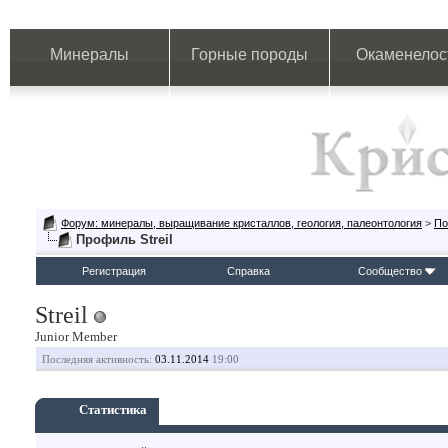
Минералы
Горные породы
Окаменелос
Форум: минералы, выращивание кристаллов, геология, палеонтология
>
По
Профиль Streil
Регистрация
Справка
Сообщество
Streil
Junior Member
Последняя активность:
03.11.2014
19:00
Статистика