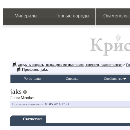
Минералы
Горные породы
Окаменелос
Форум: минералы, выращивание кристаллов, геология, палеонтология
>
По
Профиль jaks
Регистрация
Справка
Сообщество
jaks
Junior Member
Последняя активность:
06.05.2016
17:24
Статистика