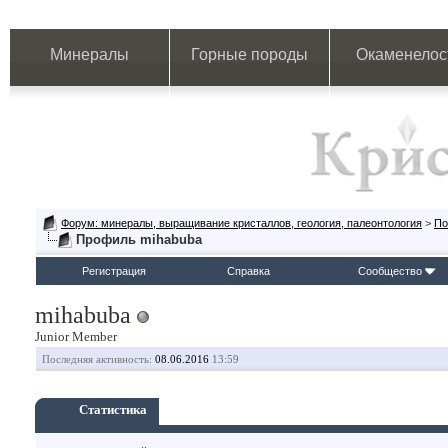
Минералы
Горные породы
Окаменелос
Форум: минералы, выращивание кристаллов, геология, палеонтология
>
По
Профиль mihabuba
Регистрация
Справка
Сообщество
mihabuba
Junior Member
Последняя активность:
08.06.2016
13:59
Статистика