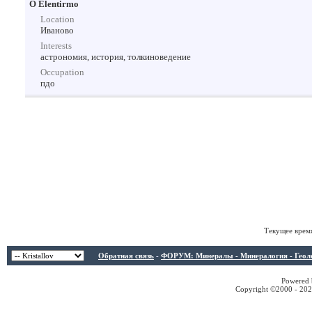
О Elentirmo
Location
Иваново
Interests
астрономия, история, толкиноведение
Occupation
пдо
Текущее врем
Обратная связь
-
ФОРУМ: Минералы - Минералогия - Геологи
Powered b
Copyright ©2000 - 2026