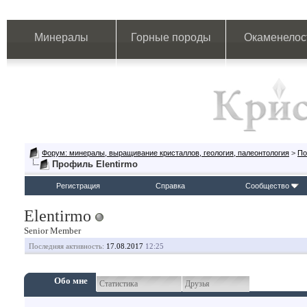
Минералы
Горные породы
Окаменелос
Форум: минералы, выращивание кристаллов, геология, палеонтология
>
По
Профиль Elentirmo
Регистрация
Справка
Сообщество
Elentirmo
Senior Member
Последняя активность:
17.08.2017
12:25
Обо мне
Статистика
Друзья