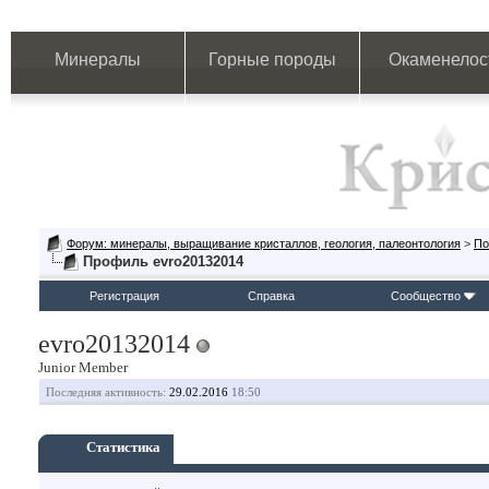
Минералы
Горные породы
Окаменелос
Форум: минералы, выращивание кристаллов, геология, палеонтология
>
По
Профиль evro20132014
Регистрация
Справка
Сообщество
evro20132014
Junior Member
Последняя активность:
29.02.2016
18:50
Статистика