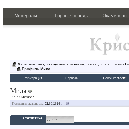
Минералы
Горные породы
Окаменелос
Форум: минералы, выращивание кристаллов, геология, палеонтология
>
По
Профиль Мила
Регистрация
Справка
Сообщество
Мила
Junior Member
Последняя активность:
02.03.2014
14:16
Статистика
Друзья