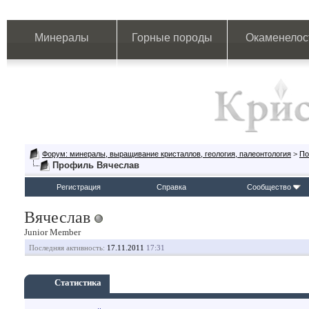
Минералы
Горные породы
Окаменелос
Форум: минералы, выращивание кристаллов, геология, палеонтология
>
По
Профиль Вячеслав
Регистрация
Справка
Сообщество
Вячеслав
Junior Member
Последняя активность:
17.11.2011
17:31
Статистика