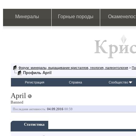
Минералы
Горные породы
Окаменелос
Форум: минералы, выращивание кристаллов, геология, палеонтология
>
По
Профиль April
Регистрация
Справка
Сообщество
April
Banned
Последняя активность:
04.09.2016
00:59
Статистика