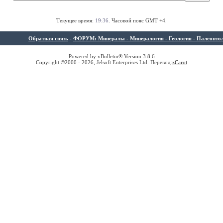
Текущее время:
19:36
. Часовой пояс GMT +4.
Обратная связь
-
ФОРУМ: Минералы - Минералогия - Геология - Палеонтолог
Powered by vBulletin® Version 3.8.6
Copyright ©2000 - 2026, Jelsoft Enterprises Ltd. Перевод:
z
Carot