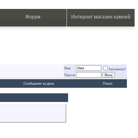
.
.
.
.
.
.
.
Форум
Интернет магазин камней
Имя
Запомнить?
Пароль
Сообщения за день
Поиск