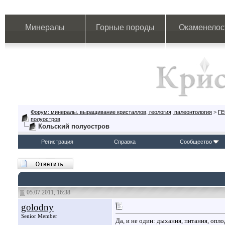
Минералы
Горные породы
Окаменелос
Форум: минералы, выращивание кристаллов, геология, палеонтология
>
Г
полуостров
Кольский полуостров
Регистрация
Справка
Сообщество
05.07.2011, 16:38
golodny
Senior Member
Да, и не один: дыхания, питания, опл