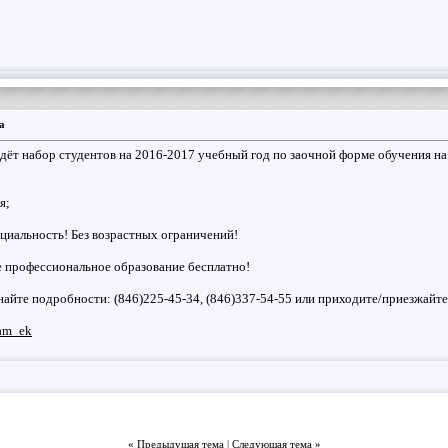
а
дёт набор студентов на 2016-2017 учебный год по заочной форме обучения н
я;
циальность! Без возрастных ограничений!
е профессиональное образование бесплатно!
айте подробности: (846)225-45-34, (846)337-54-55 или приходите/приезжайте 
sam_ek
«
Предыдущая тема
|
Следующая тема
»