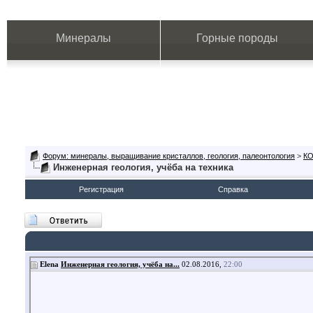
Минералы
Горные породы
Форум: минералы, выращивание кристаллов, геология, палеонтология
>
К
Инженерная геология, учёба на техника
Регистрация
Справка
Elena
Инженерная геология, учёба на...
02.08.2016,
22:00