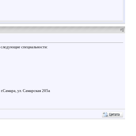
#
1
а следующие специальности:
г.Самара, ул. Самарская 205а