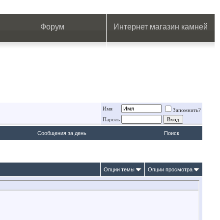
.
.
.
.
.
.
.
Форум
Интернет магазин камней
Имя
Запомнить?
Пароль
Сообщения за день
Поиск
Опции темы
Опции просмотра