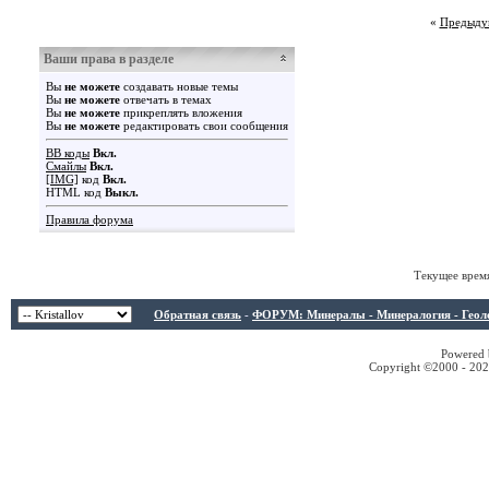
«
Предыду
Ваши права в разделе
Вы
не можете
создавать новые темы
Вы
не можете
отвечать в темах
Вы
не можете
прикреплять вложения
Вы
не можете
редактировать свои сообщения
BB коды
Вкл.
Смайлы
Вкл.
[IMG]
код
Вкл.
HTML код
Выкл.
Правила форума
Текущее врем
Обратная связь
-
ФОРУМ: Минералы - Минералогия - Геологи
Powered b
Copyright ©2000 - 2026