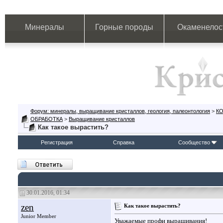
Минералы
Горные породы
Окаменелос
Форум: минералы, выращивание кристаллов, геология, палеонтология
>
К
ОБРАБОТКА
>
Выращивание кристаллов
Как такое вырастить?
Регистрация
Справка
Сообщество
30.01.2016, 01:34
zen
Как такое вырастить?
Junior Member
Уважаемые профи выращивания!