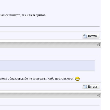
ашей планете, так и метеоритов.
#
2
лиона образцов либо не минералы, либо повторяются.
#
3