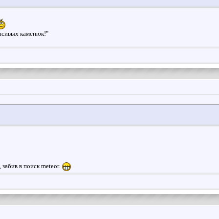
асивых каменюк!"
, забив в поиск meteor.