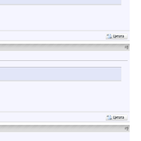
#
8
#
9