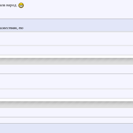
ала народ.
 известняк, то