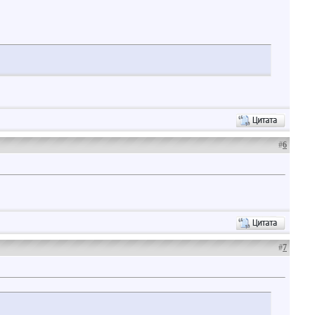
#
6
#
7