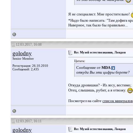
Я не специалист. Мне простительно!
*Надо было написать: "Там дофига кр
Наверное, так было бы правильно...
12.03.2017, 16:08
golodny
Re: Музей естествознания, Лондон
Senior Member
Цитата:
Регистрация: 26.10.2010
Сообщение от
MDA
Сообщений: 2,435
откуда Вы эти цифры берете?
Откуда дровишки? - Из лесу, вестимо;
Отец, слышишь, рубит, а я отвожу.
Посмотрел на сайте
список минералов
12.03.2017, 16:11
golodny
Re: Музей естествознания, Лондон