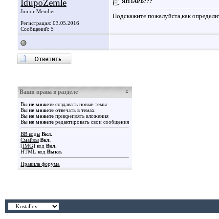
IdupoZemle
ЯНТАРЬ???
Junior Member
Подскажите пожалуйста,как определи
Регистрация: 03.05.2016
Сообщений: 5
Ваши права в разделе
Вы
не можете
создавать новые темы
Вы
не можете
отвечать в темах
Вы
не можете
прикреплять вложения
Вы
не можете
редактировать свои сообщения
BB коды
Вкл.
Смайлы
Вкл.
[IMG]
код
Вкл.
HTML код
Выкл.
Правила форума