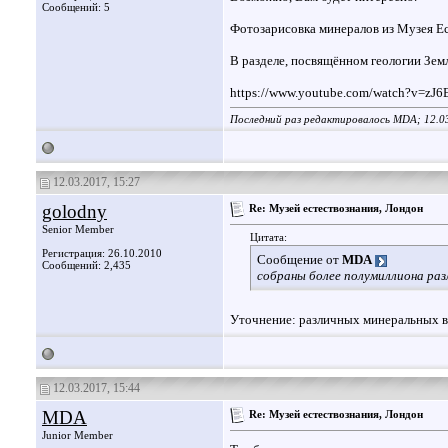
Сообщений: 5
Фотозарисовка минералов из Музея Ес
В разделе, посвящённом геологии Зем
https://www.youtube.com/watch?v=zJ
Последний раз редактировалось MDA; 12.0
12.03.2017, 15:27
golodny
Re: Музей естествознания, Лондон
Senior Member
Цитата:
Регистрация: 26.10.2010
Сообщение от
MDA
Сообщений: 2,435
собраны более полумиллиона раз
Уточнение: различных минеральных ви
12.03.2017, 15:44
MDA
Re: Музей естествознания, Лондон
Junior Member