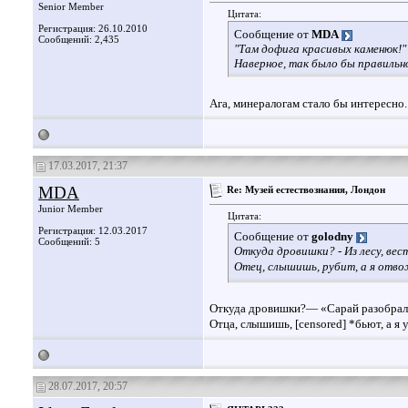
Senior Member
Цитата:
Регистрация: 26.10.2010
Сообщение от
MDA
Сообщений: 2,435
"Там дофига красивых каменюк!"
Наверное, так было бы правильно
Ага, минералогам стало бы интересно
17.03.2017, 21:37
MDA
Re: Музей естествознания, Лондон
Junior Member
Цитата:
Регистрация: 12.03.2017
Сообщение от
golodny
Сообщений: 5
Откуда дровишки? - Из лесу, вес
Отец, слышишь, рубит, а я отво
Откуда дровишки?— «Сарай разобрал
Отца, слышишь, [censored] *бьют, а я
28.07.2017, 20:57