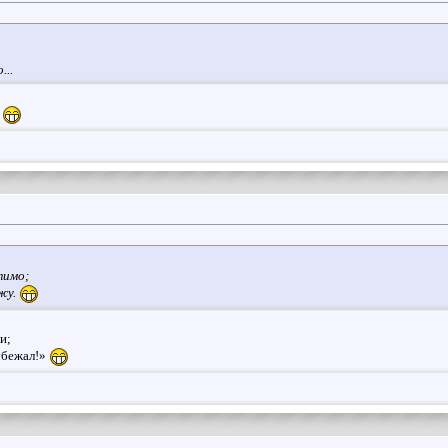
...
.
тимо;
жу.
и;
 убежал!»