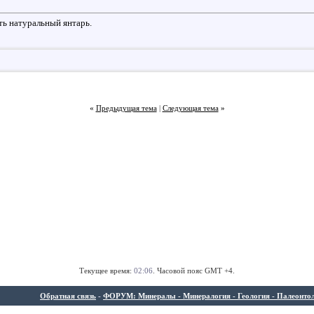
ть натуральный янтарь.
«
Предыдущая тема
|
Следующая тема
»
Текущее время:
02:06
. Часовой пояс GMT +4.
Обратная связь
-
ФОРУМ: Минералы - Минералогия - Геология - Палеонтолог