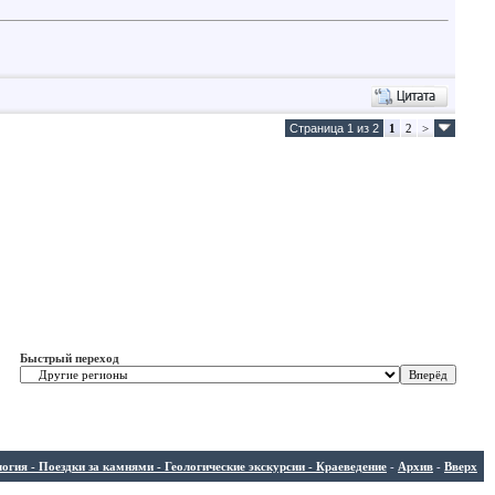
Страница 1 из 2
1
2
>
Быстрый переход
ия - Поездки за камнями - Геологические экскурсии - Краеведение
-
Архив
-
Вверх