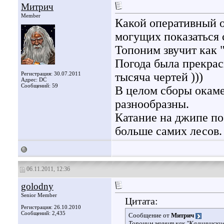
Митрич
Member
Какой оперативный о
могущих показаться 
Топоним звучит как
Погода была прекрас
Регистрация: 30.07.2011
тысяча чертей )))
Адрес: DC
Сообщений: 59
В целом сборы окаме
разнообразны.
Катание на джипе по
больше самих лесов.
06.11.2011, 12:36
golodny
Senior Member
Цитата:
Регистрация: 26.10.2010
Сообщений: 2,435
Сообщение от
Митрич
Топоним звучит как "Калинински