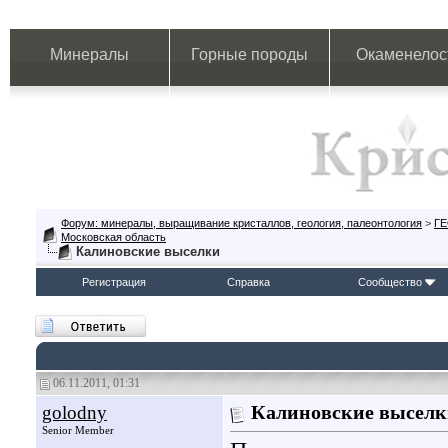
Минералы
Горные породы
Окаменелос
Форум: минералы, выращивание кристаллов, геология, палеонтология
>
Г
Московская область
Калиновские выселки
Регистрация
Справка
Сообщество
06.11.2011, 01:31
golodny
Калиновские высел
Senior Member