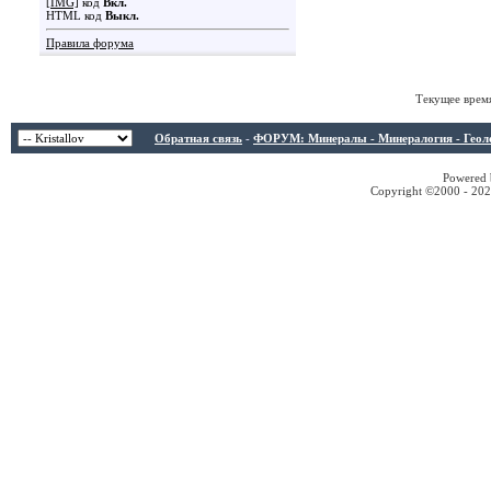
[IMG]
код
Вкл.
HTML код
Выкл.
Правила форума
Текущее врем
Обратная связь
-
ФОРУМ: Минералы - Минералогия - Геологи
Powered b
Copyright ©2000 - 2026