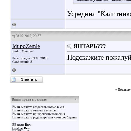
Усреднил "Калитник
28.07.2017, 20:57
IdupoZemle
ЯНТАРЬ???
Junior Member
Подскажите пожалуйс
Регистрация: 03.05.2016
Сообщений: 5
«
Предыду
Ваши права в разделе
Вы
не можете
создавать новые темы
Вы
не можете
отвечать в темах
Вы
не можете
прикреплять вложения
Вы
не можете
редактировать свои сообщения
BB коды
Вкл.
Смайлы
Вкл.